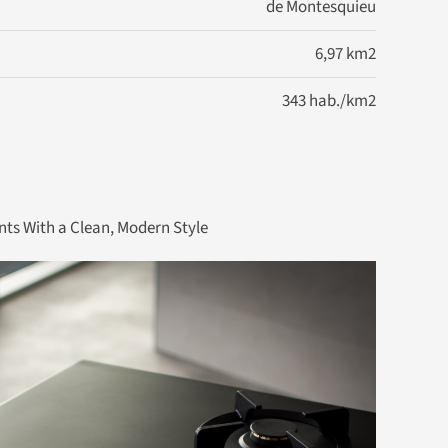
de Montesquieu
6,97 km2
343 hab./km2
ts With a Clean, Modern Style